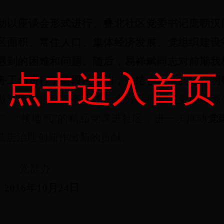
动以座谈会形式进行。叠北社区党委书记庞朝汉
区面积、常住人口、集体经济发展、党组织建设
遇到的困难和问题。随后，易祥斌同志对前期我
点击进入首页
务工作进行了阶段性总结，并结合社区实际，明
做深做实报到服务工作，充分发挥党校党建资源
浓”、“接地气”的精品党课进社区，进一步推动
党
基层治理创新作出新的贡献。
党群办
6年10月24日