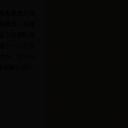
同志首先介绍
等情况，并指
校工作团队进
确
下一步市委
优势，进一步
建调研
进社区,