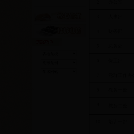
2
办公室
3
人事部
4
财务部
5
总务处
6
保卫部
7
党群工作办
8
教务一处
9
教务二处
10
培训一部