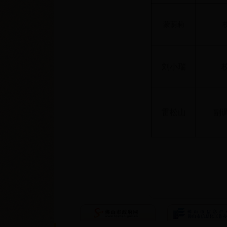
蒙荫莉
刘小瑞
雷松山
副