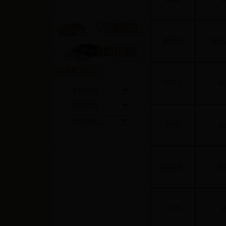
易祥斌
常务
谭艳文
副
刘
宁
副
骆妮英
副
卫
华