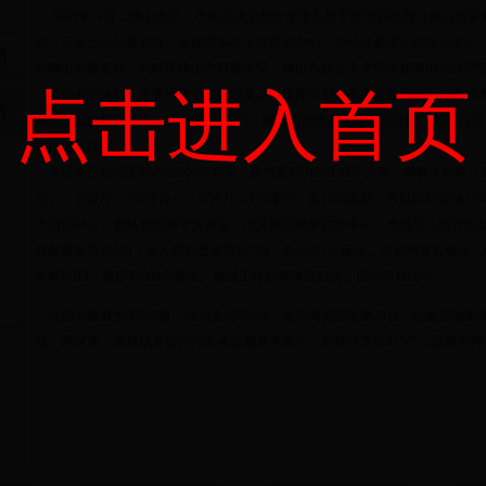
2003年12月，佛山市委、市政府决定整合全市九所干部培训机构（佛山市
明、三水五区区委党校、市政府系统干部培训中心、市经济管理干部培训中心
的佛山市委党校，同时挂佛山市行政学院、佛山市社会主义学院和佛山市经济
点击进入首页
一体的办学体制，主要承担全市处级及以下党政干部、民主党派骨干、专业技
基层干部的培训任务。2004年1月16日，组合后的市委党校正式挂牌。4月1
峰路现址办学。
党校本部校园面积约55000平方米，建筑面积61843.43平方米，拥有大礼堂（8
位）、会议厅（286座位）、学术厅（130座位）及16间教室，可以同时容纳27
力测训中心、危机管理教学实训室、情景模拟教学实验中心、无领导小组讨论及
有标准客房362间，单人房和贵宾房187间，合计911个床位，各房间都有电
免费WIFI；餐厅有900个餐位。禅城工作站有课室12间，座位约1100个。
校图书馆藏书80000册，报刊杂志200份；电子阅览室电脑24台；电教室电脑9
场、网球场、篮球场及室内外文体设施基本齐全；划线停车位275个，最多可停车