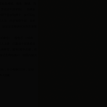
委党校及禅城、南海、顺德、高
、市农业干部学校），组建新
管理干部学院牌子，实行四位
术人员、经济管理干部、农村
日起，校址迁至顺德区大良街道银
45座位）、报告厅（280座
45人上课；已建成干部素质能
观察室；建有2座学员楼，共
视、电话及网络接口，校园内提供
0台；办公电脑232台；运动
450辆。